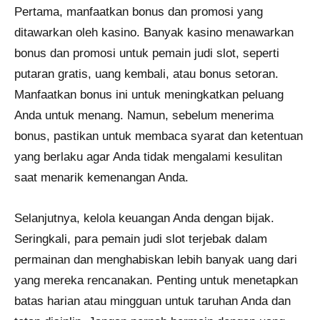
Pertama, manfaatkan bonus dan promosi yang
ditawarkan oleh kasino. Banyak kasino menawarkan
bonus dan promosi untuk pemain judi slot, seperti
putaran gratis, uang kembali, atau bonus setoran.
Manfaatkan bonus ini untuk meningkatkan peluang
Anda untuk menang. Namun, sebelum menerima
bonus, pastikan untuk membaca syarat dan ketentuan
yang berlaku agar Anda tidak mengalami kesulitan
saat menarik kemenangan Anda.
Selanjutnya, kelola keuangan Anda dengan bijak.
Seringkali, para pemain judi slot terjebak dalam
permainan dan menghabiskan lebih banyak uang dari
yang mereka rencanakan. Penting untuk menetapkan
batas harian atau mingguan untuk taruhan Anda dan