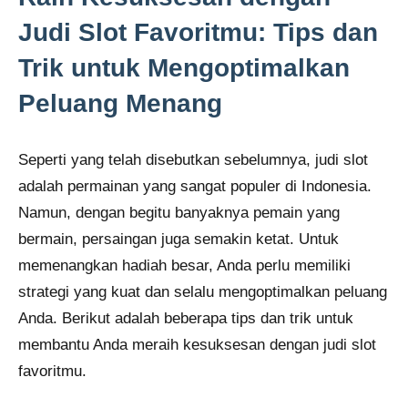
Judi Slot Favoritmu: Tips dan
Trik untuk Mengoptimalkan
Peluang Menang
Seperti yang telah disebutkan sebelumnya, judi slot
adalah permainan yang sangat populer di Indonesia.
Namun, dengan begitu banyaknya pemain yang
bermain, persaingan juga semakin ketat. Untuk
memenangkan hadiah besar, Anda perlu memiliki
strategi yang kuat dan selalu mengoptimalkan peluang
Anda. Berikut adalah beberapa tips dan trik untuk
membantu Anda meraih kesuksesan dengan judi slot
favoritmu.