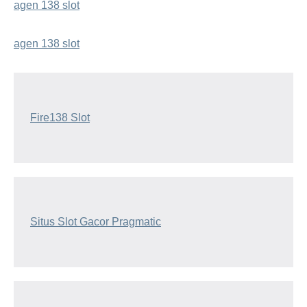
agen 138 slot
agen 138 slot
Fire138 Slot
Situs Slot Gacor Pragmatic