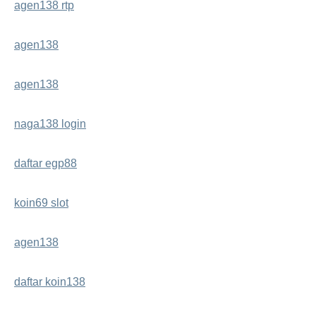
agen138 rtp
agen138
agen138
naga138 login
daftar egp88
koin69 slot
agen138
daftar koin138