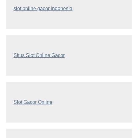
slot online gacor indonesia
Situs Slot Online Gacor
Slot Gacor Online