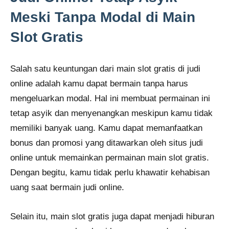
Meski Tanpa Modal di Main
Slot Gratis
Salah satu keuntungan dari main slot gratis di judi
online adalah kamu dapat bermain tanpa harus
mengeluarkan modal. Hal ini membuat permainan ini
tetap asyik dan menyenangkan meskipun kamu tidak
memiliki banyak uang. Kamu dapat memanfaatkan
bonus dan promosi yang ditawarkan oleh situs judi
online untuk memainkan permainan main slot gratis.
Dengan begitu, kamu tidak perlu khawatir kehabisan
uang saat bermain judi online.
Selain itu, main slot gratis juga dapat menjadi hiburan