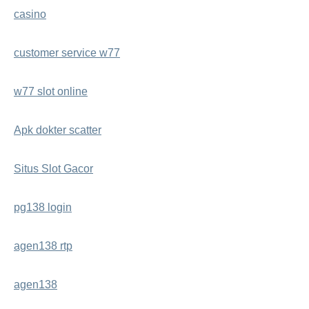
casino
customer service w77
w77 slot online
Apk dokter scatter
Situs Slot Gacor
pg138 login
agen138 rtp
agen138