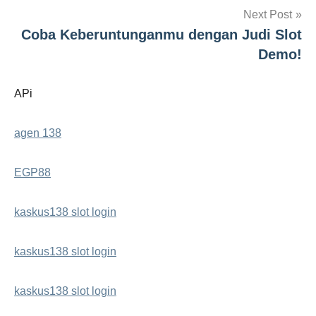
Next Post
Coba Keberuntunganmu dengan Judi Slot
Demo!
APi
agen 138
EGP88
kaskus138 slot login
kaskus138 slot login
kaskus138 slot login