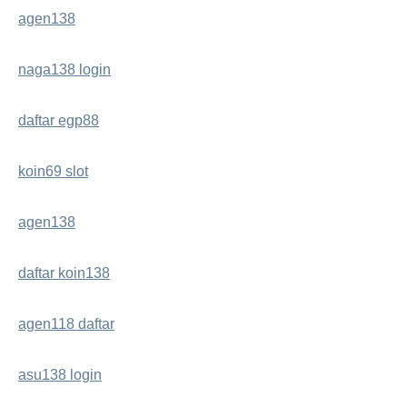
agen138
naga138 login
daftar egp88
koin69 slot
agen138
daftar koin138
agen118 daftar
asu138 login