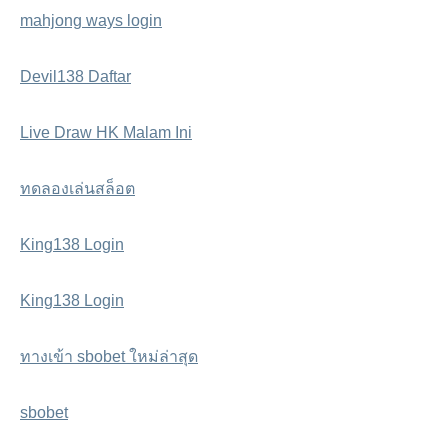
mahjong ways login
Devil138 Daftar
Live Draw HK Malam Ini
ทดลองเล่นสล็อต
King138 Login
King138 Login
ทางเข้า sbobet ใหม่ล่าสุด
sbobet