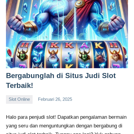
Bergabunglah di Situs Judi Slot
Terbaik!
Slot Online
Februari 26, 2025
Gregory
Griffin
Halo para penjudi slot! Dapatkan pengalaman bermain
yang seru dan menguntungkan dengan bergabung di