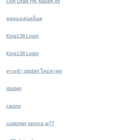
Live Draw HK Malam Ini
ทดลองเล่นสล็อต
King138 Login
King138 Login
ทางเข้า sbobet ใหม่ล่าสุด
sbobet
casino
customer service w77