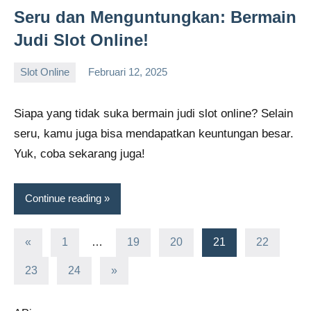
Seru dan Menguntungkan: Bermain
Judi Slot Online!
Slot Online
Februari 12, 2025
Gregory
Griffin
Siapa yang tidak suka bermain judi slot online? Selain
seru, kamu juga bisa mendapatkan keuntungan besar.
Yuk, coba sekarang juga!
Continue reading
Paginasi
Previous
«
1
…
19
20
21
22
Posts
pos
Next
23
24
»
Posts