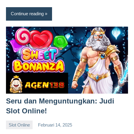
Continue reading
Seru dan Menguntungkan: Judi
Slot Online!
Slot Online
Februari 14, 2025
Gregory