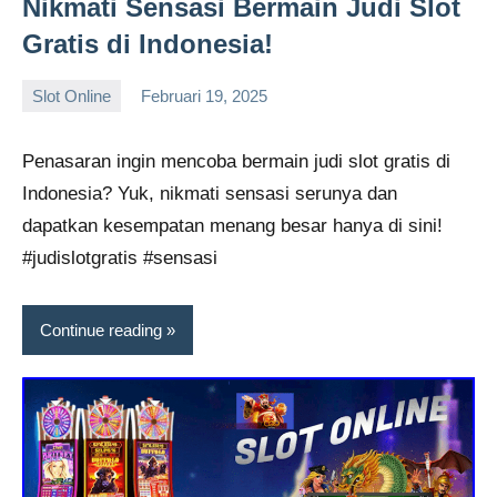
Nikmati Sensasi Bermain Judi Slot
Gratis di Indonesia!
Slot Online
Februari 19, 2025
Gregory
Griffin
Penasaran ingin mencoba bermain judi slot gratis di
Indonesia? Yuk, nikmati sensasi serunya dan
dapatkan kesempatan menang besar hanya di sini!
#judislotgratis #sensasi
Continue reading