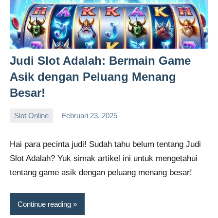
Judi Slot Adalah: Bermain Game
Asik dengan Peluang Menang
Besar!
Slot Online
Februari 23, 2025
Gregory
Griffin
Hai para pecinta judi! Sudah tahu belum tentang Judi
Slot Adalah? Yuk simak artikel ini untuk mengetahui
tentang game asik dengan peluang menang besar!
Continue reading