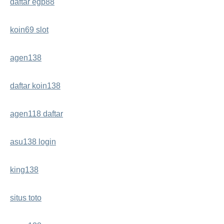
daftar egp88
koin69 slot
agen138
daftar koin138
agen118 daftar
asu138 login
king138
situs toto