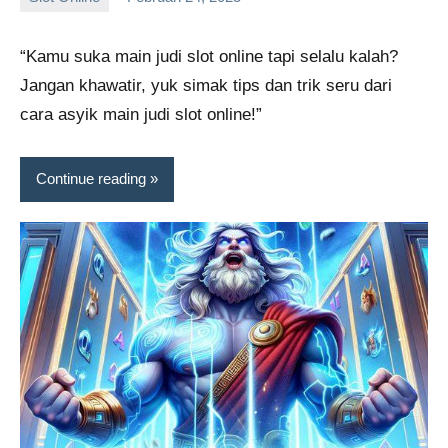
Gregory
Griffin
“Kamu suka main judi slot online tapi selalu kalah?
Jangan khawatir, yuk simak tips dan trik seru dari
cara asyik main judi slot online!”
Continue reading