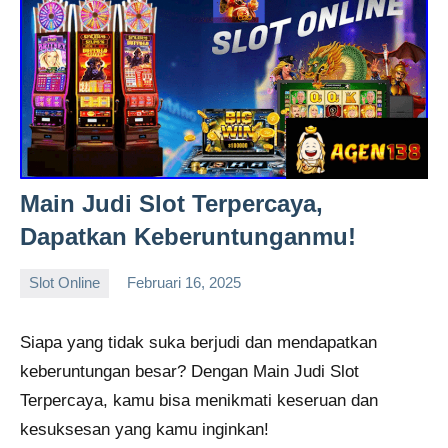
Main Judi Slot Terpercaya,
Dapatkan Keberuntunganmu!
Slot Online
Februari 16, 2025
Gregory
Griffin
Siapa yang tidak suka berjudi dan mendapatkan
keberuntungan besar? Dengan Main Judi Slot
Terpercaya, kamu bisa menikmati keseruan dan
kesuksesan yang kamu inginkan!