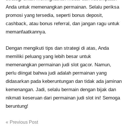
Anda untuk memenangkan permainan. Selalu periksa
promosi yang tersedia, seperti bonus deposit,
cashback, atau bonus referral, dan jangan ragu untuk
memanfaatkannya.
Dengan mengikuti tips dan strategi di atas, Anda
memiliki peluang yang lebih besar untuk
memenangkan permainan judi slot gacor. Namun,
perlu diingat bahwa judi adalah permainan yang
didasarkan pada keberuntungan dan tidak ada jaminan
kemenangan. Jadi, selalu bermain dengan bijak dan
nikmati keseruan dari permainan judi slot ini! Semoga
beruntung!
Navigasi
Previous Post