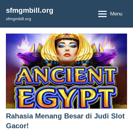
Skip
sfmgmbill.org
to
Menu
sfmgmbill.org
content
Rahasia Menang Besar di Judi Slot
Gacor!