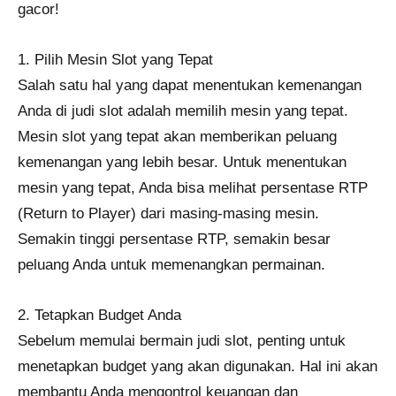
gacor!
1. Pilih Mesin Slot yang Tepat
Salah satu hal yang dapat menentukan kemenangan
Anda di judi slot adalah memilih mesin yang tepat.
Mesin slot yang tepat akan memberikan peluang
kemenangan yang lebih besar. Untuk menentukan
mesin yang tepat, Anda bisa melihat persentase RTP
(Return to Player) dari masing-masing mesin.
Semakin tinggi persentase RTP, semakin besar
peluang Anda untuk memenangkan permainan.
2. Tetapkan Budget Anda
Sebelum memulai bermain judi slot, penting untuk
menetapkan budget yang akan digunakan. Hal ini akan
membantu Anda mengontrol keuangan dan