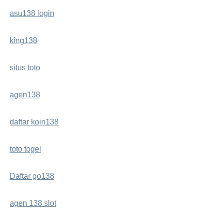
asu138 login
king138
situs toto
agen138
daftar koin138
toto togel
Daftar go138
agen 138 slot