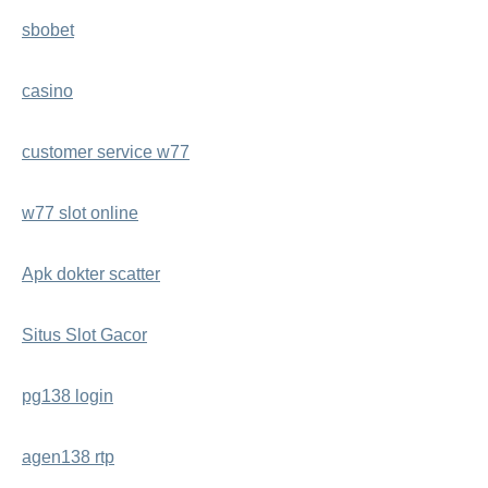
sbobet
casino
customer service w77
w77 slot online
Apk dokter scatter
Situs Slot Gacor
pg138 login
agen138 rtp