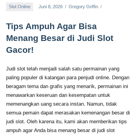
Slot Online
Juni 8, 2026
Gregory Griffin
Tips Ampuh Agar Bisa
Menang Besar di Judi Slot
Gacor!
Judi slot telah menjadi salah satu permainan yang
paling populer di kalangan para penjudi online. Dengan
beragam tema dan grafis yang menarik, permainan ini
menawarkan keseruan dan kesempatan untuk
memenangkan uang secara instan. Namun, tidak
semua pemain dapat merasakan kemenangan besar di
judi slot. Oleh karena itu, kami akan memberikan tips
ampuh agar Anda bisa menang besar di judi slot