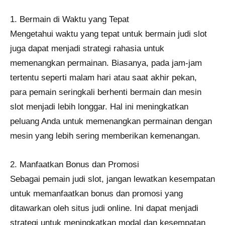
1. Bermain di Waktu yang Tepat
Mengetahui waktu yang tepat untuk bermain judi slot
juga dapat menjadi strategi rahasia untuk
memenangkan permainan. Biasanya, pada jam-jam
tertentu seperti malam hari atau saat akhir pekan,
para pemain seringkali berhenti bermain dan mesin
slot menjadi lebih longgar. Hal ini meningkatkan
peluang Anda untuk memenangkan permainan dengan
mesin yang lebih sering memberikan kemenangan.
2. Manfaatkan Bonus dan Promosi
Sebagai pemain judi slot, jangan lewatkan kesempatan
untuk memanfaatkan bonus dan promosi yang
ditawarkan oleh situs judi online. Ini dapat menjadi
strategi untuk meningkatkan modal dan kesempatan